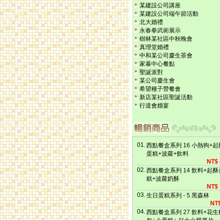
某建設公司講座
某建設公司端午節活動
北大婚禮
永春拳武術展示
樹林某社區中秋晚會
真理堂婚禮
中和某公司慶生茶會
家暴中心餐點
聖誕派對
某公司慶生會
希望種子營餐會
新店某社區聖誕活動
行道會婚宴
01.
西點餐盒系列 16 小熱狗+起
蛋糕+波蘿+飲料
NT$ 
02.
西點餐盒系列 14 飲料+起酥
糕+波蘿奶酥
NT$ 
03.
生日蛋糕系列 - 5 黑森林
NT$
04.
西點餐盒系列 27 飲料+花生