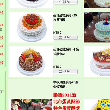
82
 0
生日蛋糕系列 - 25
水果百匯
23
三
NT$ 0
 0
 0
生日蛋糕系列 - 6 法
式黑森林
 0
 0
NT$ 0
中秋月餅系列-23黑
金蛋黃酥
不
榮獲2011新
北市蛋黃酥節
特色蛋黃酥獎