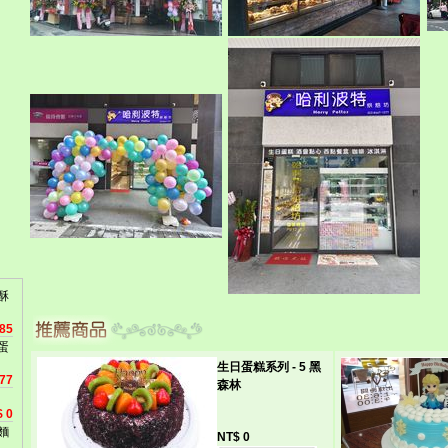
酥
85
蛋
生日蛋糕系列 - 5 黑
77
森林
 0
麵
NT$ 0