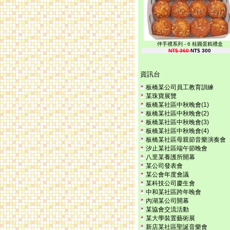
伴手禮系列 - 6 桂圓蛋糕禮盒
NT$ 360
NT$ 300
資訊台
板橋某公司員工教育訓練
某珠寶展覽
板橋某社區中秋晚會(1)
板橋某社區中秋晚會(2)
板橋某社區中秋晚會(3)
板橋某社區中秋晚會(4)
板橋某社區母親節音樂演奏會
汐止某社區端午節晚會
八里某養護所開幕
某公司發表會
某公會年度會議
某科技公司慶生會
中和某社區跨年晚會
內湖某公司開幕
某協會交流活動
某大學裝置藝術展
新店某社區聖誕音樂會