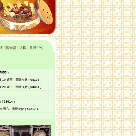
號
|
購物籃
|
結帳 |
會員中心
7855
)
 19 週五.
瀏覽次數
(
64108
)
 29 週一.
瀏覽次數
(
63381
)
數
(
53614
)
9 週六.
瀏覽次數
(
53217
)