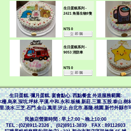
生日蛋糕系列 -
2421 角落生物9隻
NT$ 0
生日蛋糕系列 -
9053 消防車
NT$ 0
生日蛋糕. 彌月蛋糕. 宴會點心. 西點餐盒 外送服務範圍:
木柵.烏來.深坑.坪林.平溪.中和.永和.板橋.新莊.三重.五股.泰山.樹林
里.淡水.三芝.石門.金山.萬里.汐止.台北市.基隆.桃園.新竹外縣
民族店營業時間 : 早上7:00 ~ 晚上10:00
TEL : (02)8911-2326 、 (02)8911-3839 FAX : 89112603