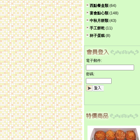
西點餐盒類
(64)
宴會點心類
(148)
中秋月餅類
(43)
手工餅乾
(11)
杯子蛋糕
(8)
電子郵件:
密碼: