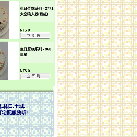
生日蛋糕系列 - 2771
太空狼人殺(粉紅)
NT$ 0
生日蛋糕系列 - 960
星星
NT$ 0
.林口.土城.
市可宅配服務哦!