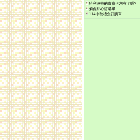
哈利波特的貴賓卡您有了嗎?
酒會點心訂購單
114中秋禮盒訂購單