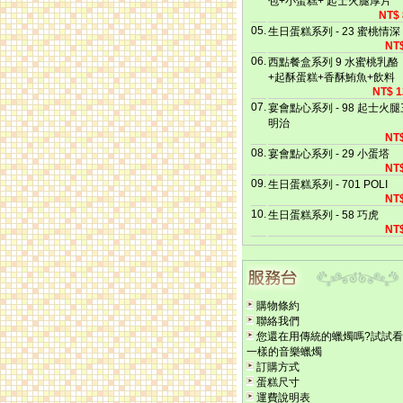
包+小蛋糕+ 起士火腿厚片
NT$ 
05.
生日蛋糕系列 - 23 蜜桃情深
NT$
06.
西點餐盒系列 9 水蜜桃乳酪
+起酥蛋糕+香酥鮪魚+飲料
NT$ 1
07.
宴會點心系列 - 98 起士火腿
明治
NT$
08.
宴會點心系列 - 29 小蛋塔
NT$
09.
生日蛋糕系列 - 701 POLI
NT$
10.
生日蛋糕系列 - 58 巧虎
NT$
購物條約
聯絡我們
您還在用傳統的蠟燭嗎?試試看
一樣的音樂蠟燭
訂購方式
蛋糕尺寸
運費說明表