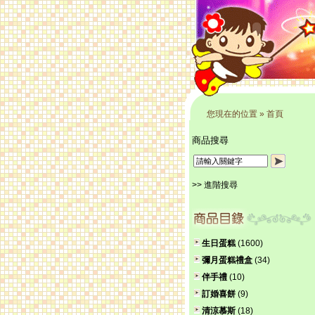
您現在的位置
»
首頁
商品搜尋
>> 進階搜尋
生日蛋糕
(1600)
彌月蛋糕禮盒
(34)
伴手禮
(10)
訂婚喜餅
(9)
清涼慕斯
(18)