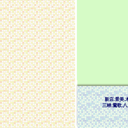
新店.景美.
三峽.鶯歌.八