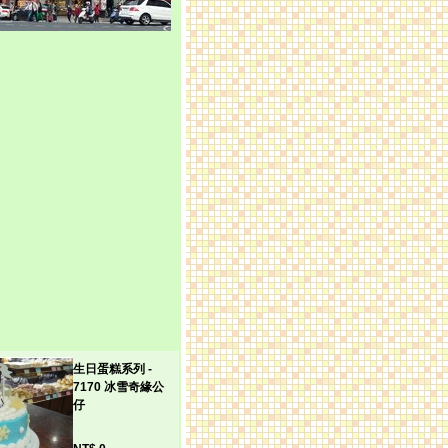
生日蛋糕系列 -
7170 冰雪奇緣公
仔