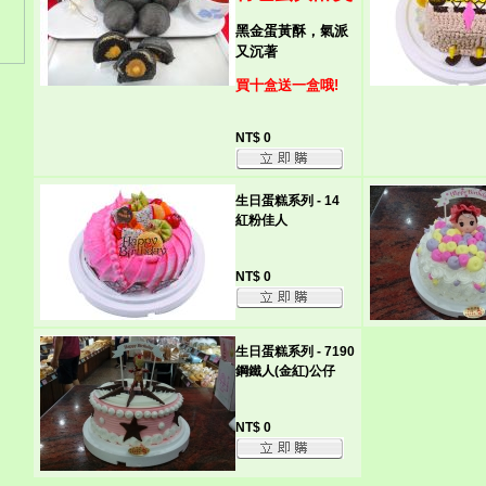
黑金蛋黃酥，氣派
又沉著
買十盒送一盒哦!
NT$ 0
生日蛋糕系列 - 14
紅粉佳人
NT$ 0
生日蛋糕系列 - 7190
鋼鐵人(金紅)公仔
NT$ 0